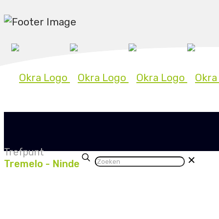
OVER OKRA
IN JE BUURT
ACTUEEL
VOO
Trefpunt
✕
Tremelo - Ninde