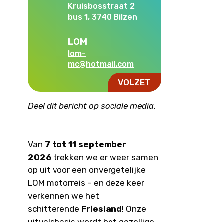
Kruisbosstraat 2
bus 1, 3740 Bilzen
LOM
lom-
mc@hotmail.com
VOLZET
Deel dit bericht op sociale media.
Van
7 tot 11 september
2026
trekken we er weer samen
op uit voor een onvergetelijke
LOM motorreis – en deze keer
verkennen we het
schitterende
Friesland
! Onze
uitvalsbasis wordt het gezellige