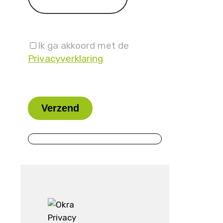
Ik ga akkoord met de
Privacyverklaring
Laat
dit
veld
leeg.