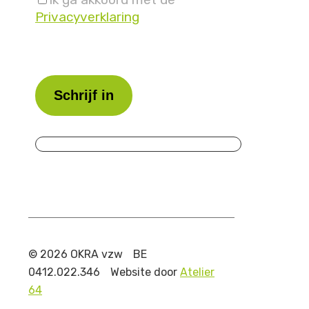
Privacyverklaring
Laat
dit
veld
leeg.
© 2026 OKRA vzw
BE
0412.022.346
Website door
Atelier
64