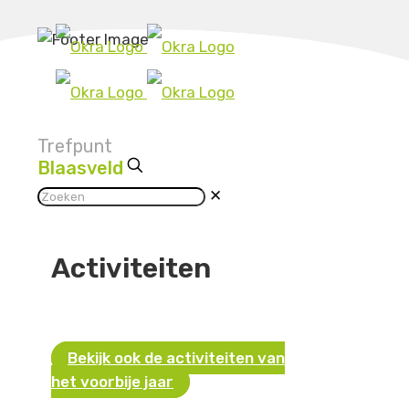
Trefpunt
Blaasveld
✕
Activiteiten
Bekijk ook de activiteiten van
het voorbije jaar