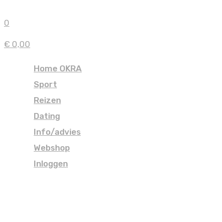
0
€ 0,00
Home OKRA
Sport
Reizen
Dating
Info/advies
Webshop
Inloggen