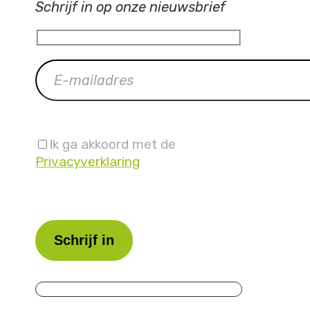
Schrijf in op onze nieuwsbrief
Ik ga akkoord met de
Privacyverklaring
Laat
dit
veld
leeg.