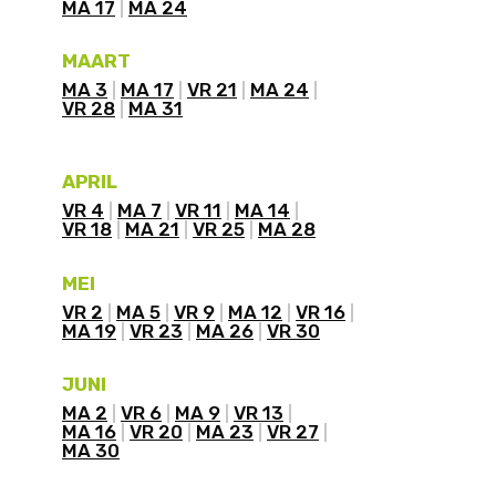
MA 17
MA 24
MAART
MA 3
MA 17
VR 21
MA 24
VR 28
MA 31
APRIL
VR 4
MA 7
VR 11
MA 14
VR 18
MA 21
VR 25
MA 28
MEI
VR 2
MA 5
VR 9
MA 12
VR 16
MA 19
VR 23
MA 26
VR 30
JUNI
MA 2
VR 6
MA 9
VR 13
MA 16
VR 20
MA 23
VR 27
MA 30