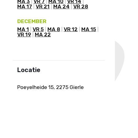
MA 3
VR 7
MA 10
VR 14
MA 17
VR 21
MA 24
VR 28
DECEMBER
MA 1
VR 5
MA 8
VR 12
MA 15
VR 19
MA 22
Locatie
Poeyelheide 15, 2275 Gierle