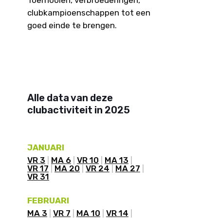
Toernooien, verbroederingen,
clubkampioenschappen tot een
goed einde te brengen.
Alle data van deze
clubactiviteit in 2025
JANUARI
VR 3
MA 6
VR 10
MA 13
VR 17
MA 20
VR 24
MA 27
VR 31
FEBRUARI
MA 3
VR 7
MA 10
VR 14