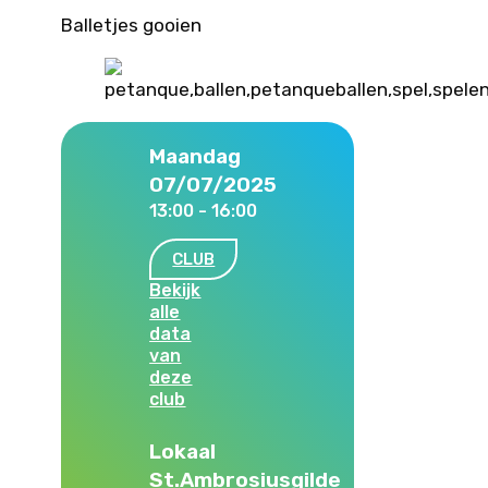
Balletjes gooien
Maandag
07/07/2025
13:00 - 16:00
CLUB
Bekijk
alle
data
van
deze
club
Lokaal
St.Ambrosiusgilde