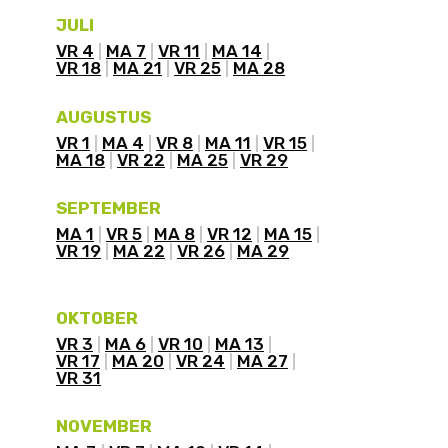
JULI
VR 4
MA 7
VR 11
MA 14
VR 18
MA 21
VR 25
MA 28
AUGUSTUS
VR 1
MA 4
VR 8
MA 11
VR 15
MA 18
VR 22
MA 25
VR 29
SEPTEMBER
MA 1
VR 5
MA 8
VR 12
MA 15
VR 19
MA 22
VR 26
MA 29
OKTOBER
VR 3
MA 6
VR 10
MA 13
VR 17
MA 20
VR 24
MA 27
VR 31
NOVEMBER