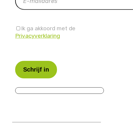
Ik ga akkoord met de
Privacyverklaring
Laat
dit
veld
leeg.