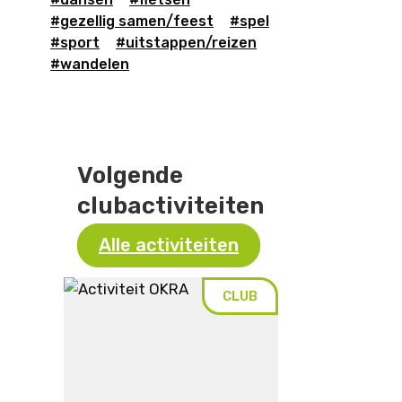
#gezellig samen/feest
#spel
#sport
#uitstappen/reizen
#wandelen
Volgende
clubactiviteiten
Alle activiteiten
CLUB