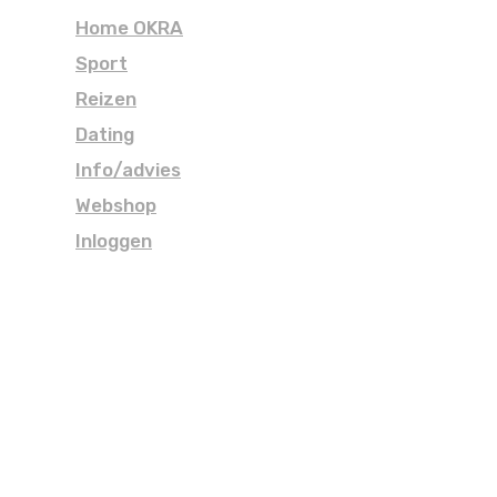
Home OKRA
Sport
Reizen
Dating
Info/advies
Webshop
Inloggen