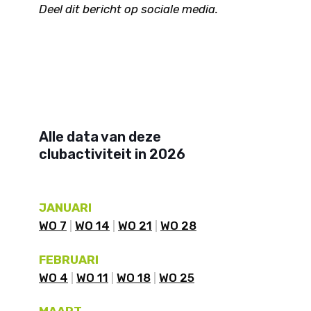
Deel dit bericht op sociale media.
Alle data van deze
clubactiviteit in 2026
JANUARI
WO 7
WO 14
WO 21
WO 28
FEBRUARI
WO 4
WO 11
WO 18
WO 25
MAART