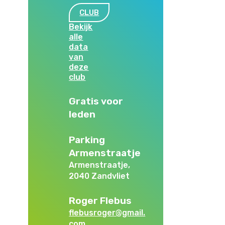
CLUB
Bekijk
alle
data
van
deze
club
Gratis voor
leden
Parking
Armenstraatje
Armenstraatje,
2040 Zandvliet
Roger Flebus
flebusroger@gmail.
com