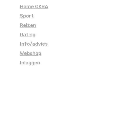
Home OKRA
Sport
Reizen
Dating
Info/advies
Webshop
Inloggen