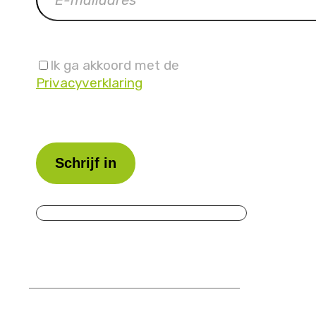
Ik ga akkoord met de
Privacyverklaring
Laat
dit
veld
leeg.