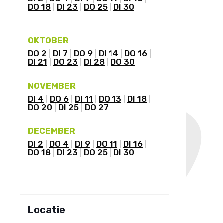
DO 18
DI 23
DO 25
DI 30
OKTOBER
DO 2
DI 7
DO 9
DI 14
DO 16
DI 21
DO 23
DI 28
DO 30
NOVEMBER
DI 4
DO 6
DI 11
DO 13
DI 18
DO 20
DI 25
DO 27
DECEMBER
DI 2
DO 4
DI 9
DO 11
DI 16
DO 18
DI 23
DO 25
DI 30
Locatie