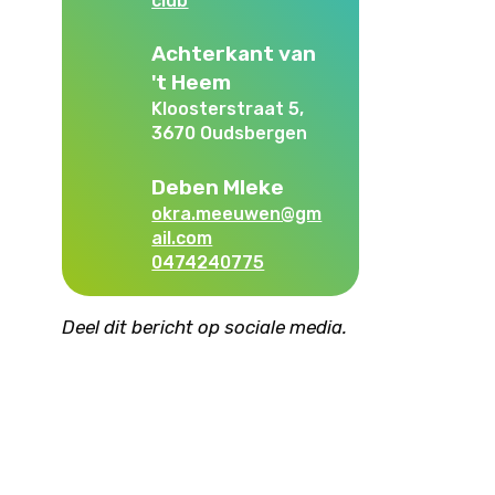
club
Achterkant van
't Heem
Kloosterstraat 5,
3670 Oudsbergen
Deben MIeke
okra.meeuwen@gm
ail.com
0474240775
Deel dit bericht op sociale media.