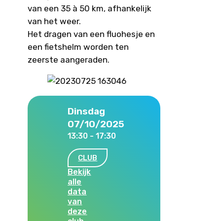
van een 35 à 50 km, afhankelijk
van het weer.
Het dragen van een fluohesje en
een fietshelm worden ten
zeerste aangeraden.
Dinsdag
07/10/2025
13:30 - 17:30
CLUB
Bekijk
alle
data
van
deze