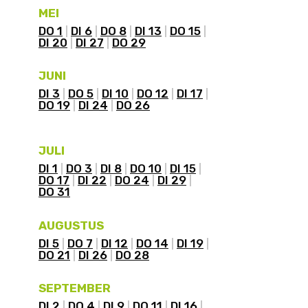
MEI
DO 1
DI 6
DO 8
DI 13
DO 15
DI 20
DI 27
DO 29
JUNI
DI 3
DO 5
DI 10
DO 12
DI 17
DO 19
DI 24
DO 26
JULI
DI 1
DO 3
DI 8
DO 10
DI 15
DO 17
DI 22
DO 24
DI 29
DO 31
AUGUSTUS
DI 5
DO 7
DI 12
DO 14
DI 19
DO 21
DI 26
DO 28
SEPTEMBER
DI 2
DO 4
DI 9
DO 11
DI 16