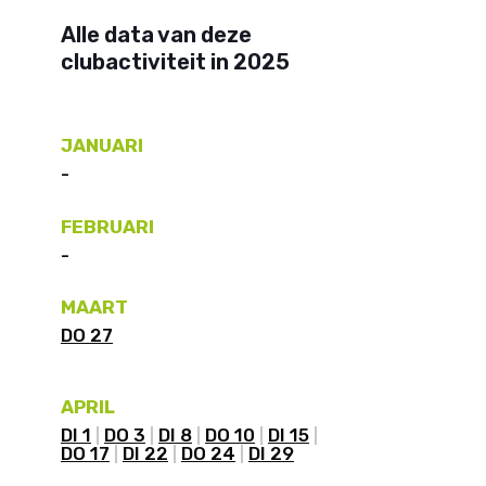
Alle data van deze
clubactiviteit in 2025
JANUARI
-
FEBRUARI
-
MAART
DO 27
APRIL
DI 1
DO 3
DI 8
DO 10
DI 15
DO 17
DI 22
DO 24
DI 29