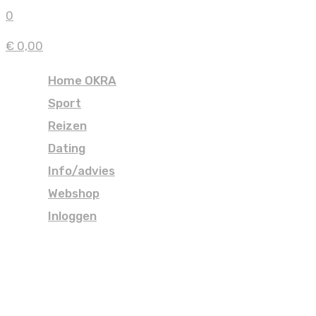
0
€ 0,00
Home OKRA
Sport
Reizen
Dating
Info/advies
Webshop
Inloggen