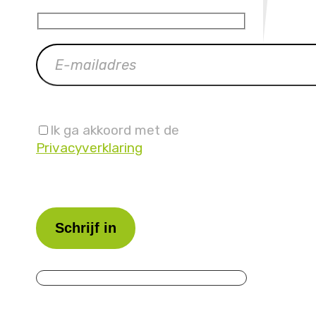
Ik ga akkoord met de
Privacyverklaring
Laat
dit
veld
leeg.