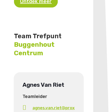
Ontdek meer
Team Trefpunt
Buggenhout
Centrum
Agnes Van Riet
Teamleider
agnes.van.riet@prox