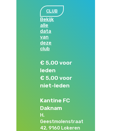
CLUB
Bekijk
alle
data
van
deze
club
€ 5,00 voor
leden
€ 5,00 voor
niet-leden
Kantine FC
Daknam
H.
Geestmolenstraat
42, 9160 Lokeren