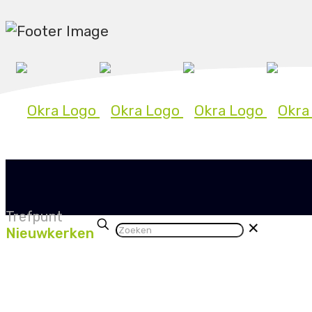
OVER OKRA
IN JE BUURT
ACTUEEL
VOO
Trefpunt
✕
Nieuwkerken