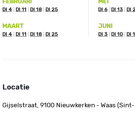
FEBRUARI
MEI
DI 4
DI 11
DI 18
DI 25
DI 6
DI 13
DI 
MAART
JUNI
DI 4
DI 11
DI 18
DI 25
DI 3
DI 10
DI 
Locatie
Gijselstraat, 9100 Nieuwkerken - Waas (Sint-