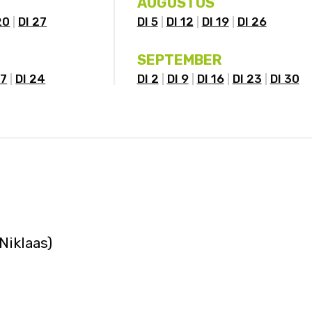
AUGUSTUS
20
DI 27
DI 5
DI 12
DI 19
DI 26
SEPTEMBER
17
DI 24
DI 2
DI 9
DI 16
DI 23
DI 30
Niklaas)