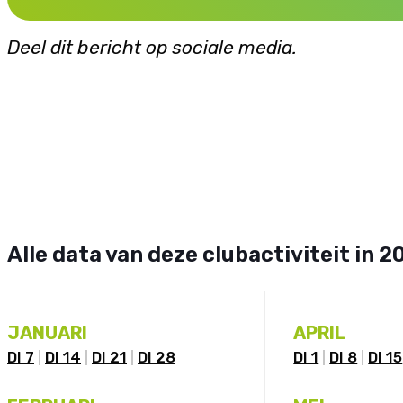
Deel dit bericht op sociale media.
Alle data van deze clubactiviteit in 2
JANUARI
APRIL
DI 7
DI 14
DI 21
DI 28
DI 1
DI 8
DI 15