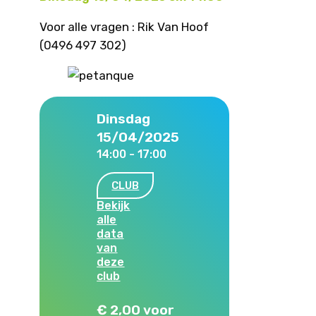
Voor alle vragen : Rik Van Hoof
(0496 497 302)
Dinsdag
15/04/2025
14:00 - 17:00
CLUB
Bekijk
alle
data
van
deze
club
€ 2,00 voor