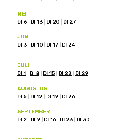
MEI
DI 6
DI 13
DI 20
DI 27
JUNI
DI 3
DI 10
DI 17
DI 24
JULI
DI 1
DI 8
DI 15
DI 22
DI 29
AUGUSTUS
DI 5
DI 12
DI 19
DI 26
SEPTEMBER
DI 2
DI 9
DI 16
DI 23
DI 30