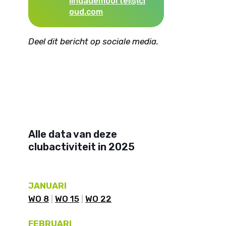
lindademoortel@icl
oud.com
Deel dit bericht op sociale media.
Alle data van deze
clubactiviteit in 2025
JANUARI
WO 8
WO 15
WO 22
FEBRUARI