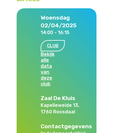
Woensdag
02/04/2025
14:00 - 16:15
CLUB
Bekijk
alle
data
van
deze
club
Zaal De Kluis
Kapelleweide 13,
1760 Roosdaal
Contactgegevens