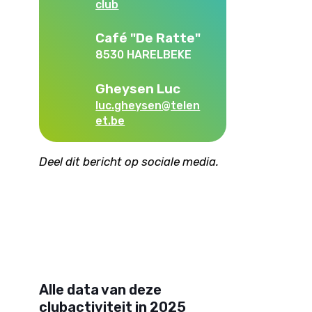
club
Café "De Ratte"
8530 HARELBEKE
Gheysen Luc
luc.gheysen@telen
et.be
Deel dit bericht op sociale media.
Alle data van deze
clubactiviteit in 2025