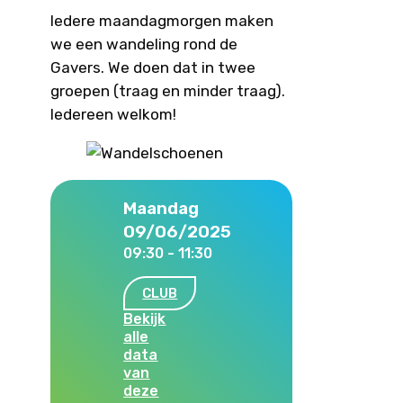
Iedere maandagmorgen maken
we een wandeling rond de
Gavers. We doen dat in twee
groepen (traag en minder traag).
Iedereen welkom!
Maandag
09/06/2025
09:30 - 11:30
CLUB
Bekijk
alle
data
van
deze